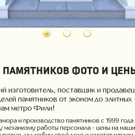
 памятников фото и цен
й изготовитель, поставщик и продавец
елей памятников от эконом до элитных 
нам метро Фили!
мора и производство памятников с 1999 года 
у механизму работы персонала - цены на наши
уровне, мы любим своё дело и изготавливаем 