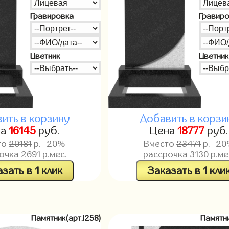
Гравировка
Гравир
Цветник
Цветник
ить в корзину
Добавить в корзи
на
16145
руб.
Цена
18777
руб.
то
20181
р. -20%
Вместо
23471
р. -2
рочка
2691
р.мес.
рассрочка
3130
р.ме
зать в 1 клик
Заказать в 1 кли
Памятник(арт.l258)
Памятни