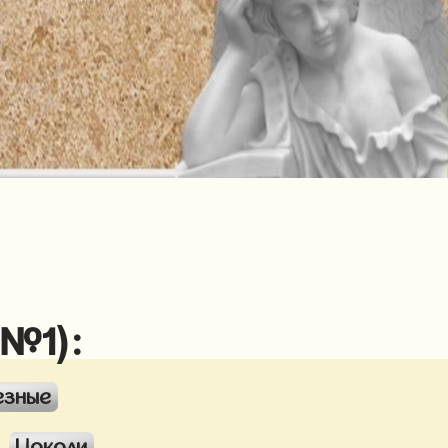
 №1):
езные
Цоколи