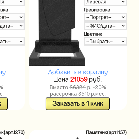
овка
Гравировка
Цветник
ну
Добавить в корзину
Цена
21059
руб.
0%
Вместо
26324
р. -20%
с.
рассрочка
3510
р.мес.
к
Заказать в 1 клик
к(арт.l270)
Памятник(арт.l157)