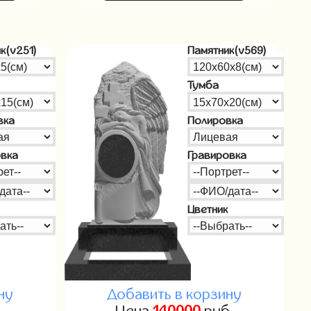
к(v251)
Памятник(v569)
Тумба
вка
Полировка
овка
Гравировка
Цветник
ну
Добавить в корзину