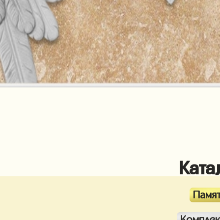
Ката
Памя
Компле