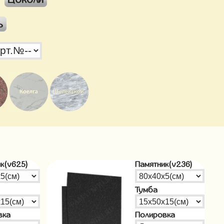
ь
к(v625)
Памятник(v236)
Тумба
вка
Полировка