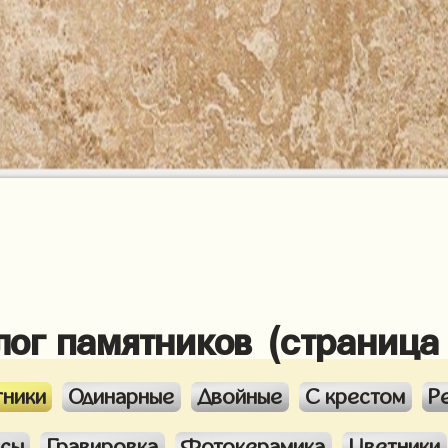
лог памятников (страница
тники
Одинарные
Двойные
С крестом
Р
ксы
Гравировка
Фотокерамика
Цветники