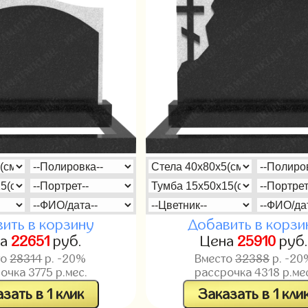
ить в корзину
Добавить в корзи
на
22651
руб.
Цена
25910
руб
то
28314
р. -20%
Вместо
32388
р. -20
рочка
3775
р.мес.
рассрочка
4318
р.ме
зать в 1 клик
Заказать в 1 кли