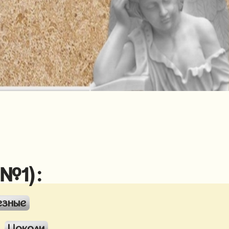
 №1):
езные
Цоколи