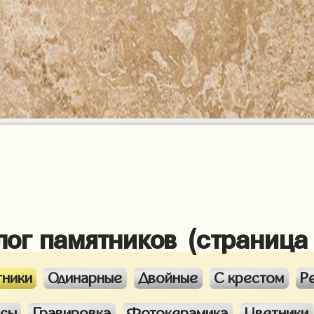
лог памятников (страница
тники
Одинарные
Двойные
С крестом
Р
ксы
Гравировка
Фотокерамика
Цветники