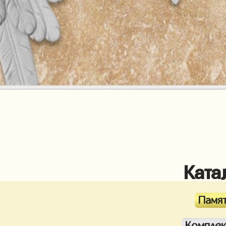
Ката
Памя
Компле