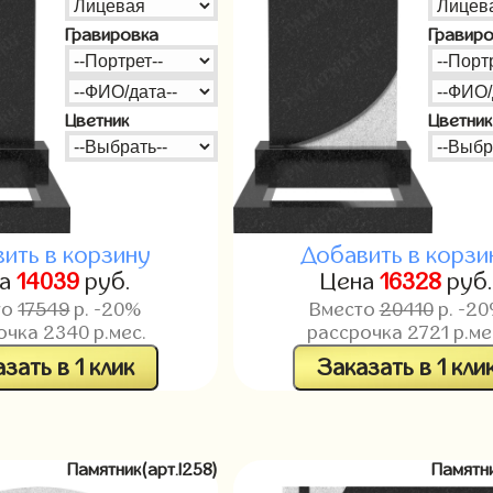
Гравировка
Гравир
Цветник
Цветник
ить в корзину
Добавить в корзи
на
14039
руб.
Цена
16328
руб
то
17549
р. -20%
Вместо
20410
р. -2
очка
2340
р.мес.
рассрочка
2721
р.ме
зать в 1 клик
Заказать в 1 кли
Памятник(арт.l258)
Памятни