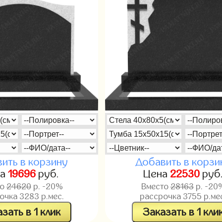
ить в корзину
Добавить в корзи
на
19696
руб.
Цена
22530
руб
то
24620
р. -20%
Вместо
28163
р. -20
рочка
3283
р.мес.
рассрочка
3755
р.ме
зать в 1 клик
Заказать в 1 кли