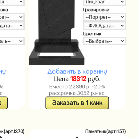
овка
Гравировка
Цветник
ну
Добавить в корзину
.
Цена
18312
руб.
0%
Вместо
22890
р. -20%
с.
рассрочка
3052
р.мес.
к
Заказать в 1 клик
к(арт.l270)
Памятник(арт.l157)