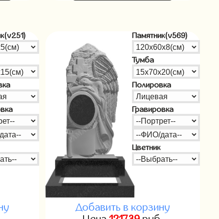
к(v251)
Памятник(v569)
Тумба
вка
Полировка
овка
Гравировка
Цветник
ну
Добавить в корзину