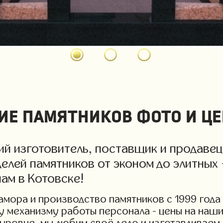
ие памятников фото и це
й изготовитель, поставщик и продавец
елей памятников от эконом до элитных 
ам в Котовске!
мора и производство памятников с 1999 года 
у механизму работы персонала - цены на наши
уровне, мы любим своё дело и изготавливаем 