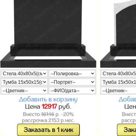
Добавить в корзину
Добав
Цена
12917
руб.
Це
Вместо
16146
р. -20%
Вмес
рассрочка
2153
р.мес.
расс
Заказать в 1 клик
Зака