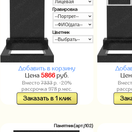
Гравировка
Цветник
Добавить в корзину
Добав
Цена
5866
руб.
Це
Вместо
7333
р. -20%
Вмес
рассрочка
978
р.мес.
расср
Заказать в 1 клик
Зака
Памятник(арт.j102)