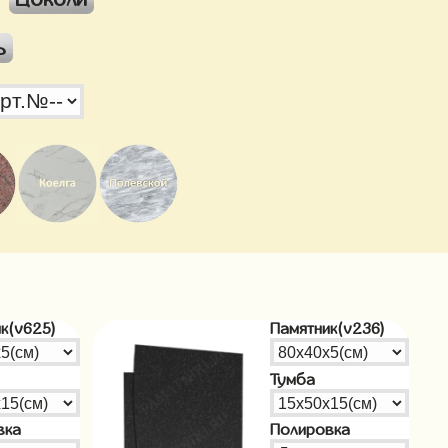
ь
к(v625)
Памятник(v236)
Тумба
вка
Полировка