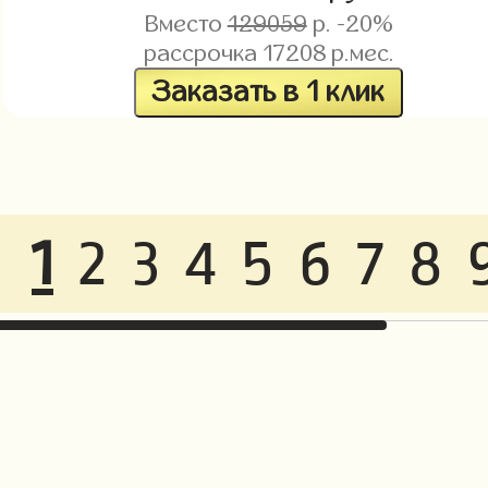
Вместо
129059
р. -20%
рассрочка
17208
р.мес.
Заказать в 1 клик
1
2
3
4
5
6
7
8