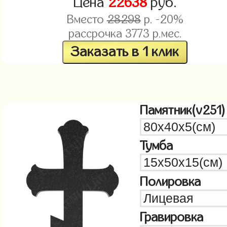
Цена
22638
руб.
Вместо
28298
р. -20%
рассрочка
3773
р.мес.
Заказать в 1 клик
Памятник(v251)
Тумба
Полировка
Гравировка